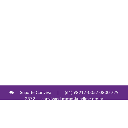
Suporte Conviva
|
(61) 98217-0057 0800 729
2872
convivaeducacao@undime.org.br