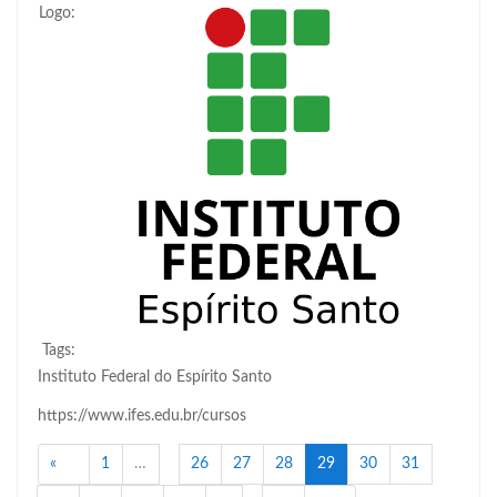
Logo:
Tags:
Instituto Federal do Espírito Santo
https://www.ifes.edu.br/cursos
Anterior
(atual)
«
1
…
26
27
28
29
30
31