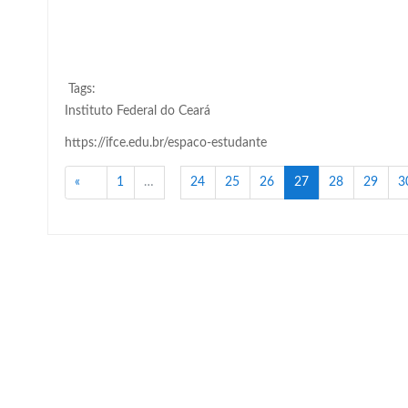
Tags:
Instituto Federal do Ceará
https://ifce.edu.br/espaco-estudante
Anterior
(atual)
«
1
…
24
25
26
27
28
29
3