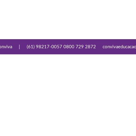
onviva
|
(61) 98217-0057 0800 729 2872
convivaeducaca
Conecte-se
Links Úteis
Facebook
Aviso de Privacidade
Youtube
Termo de Compromisso
de Privacidade e
Proteção de Dados
Pessoais