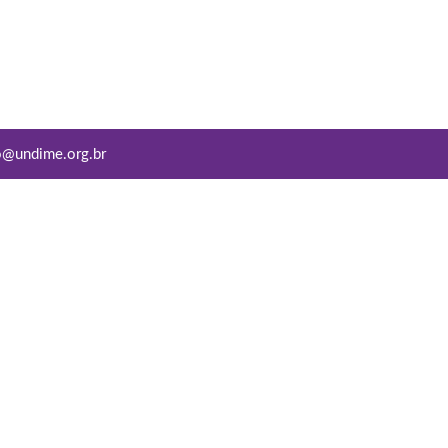
o@undime.org.br
Conviva Educação
Copyright © 2022
Todos os direitos reservados