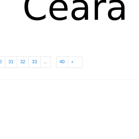
Próximo
0
31
32
33
…
40
»