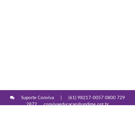
Suporte Conviva
|
(61) 98217-0057 0800 729
2872
convivaeducacao@undime.org.br