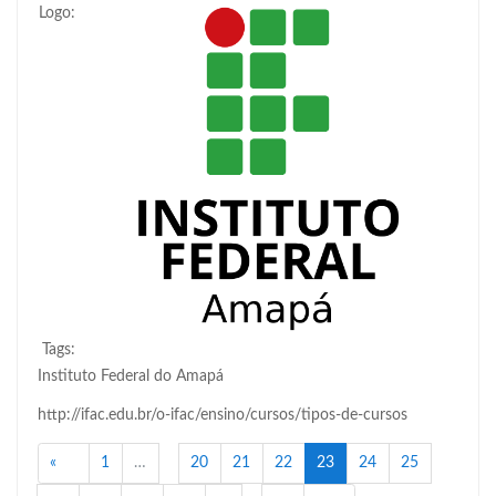
Logo:
Tags:
Instituto Federal do Amapá
http://ifac.edu.br/o-ifac/ensino/cursos/tipos-de-cursos
Anterior
(atual)
«
1
…
20
21
22
23
24
25