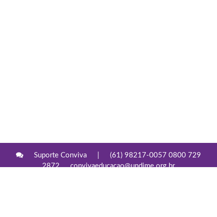
Suporte Conviva
|
(61) 98217-0057 0800 729
2872
convivaeducacao@undime.org.br