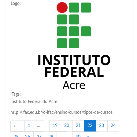
Logo:
Tags:
Instituto Federal do Acre
http://ifac.edu.br/o-ifac/ensino/cursos/tipos-de-cursos
Anterior
(atual)
«
1
…
19
20
21
22
23
24
Próximo
25
26
27
28
…
40
»