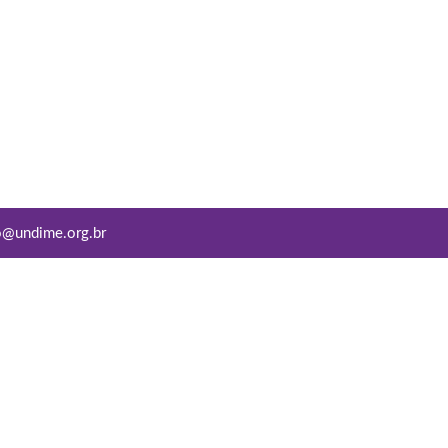
o@undime.org.br
Conviva Educação
Copyright © 2022
Todos os direitos reservados