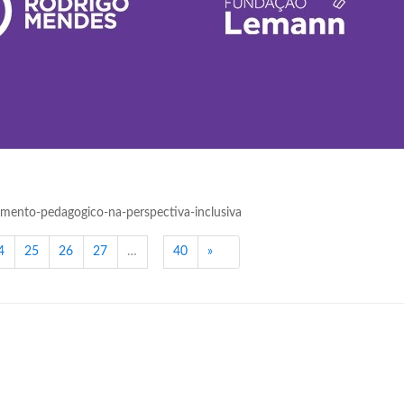
amento-pedagogico-na-perspectiva-inclusiva
Próximo
4
25
26
27
…
40
»