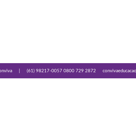
onviva
|
(61) 98217-0057 0800 729 2872
convivaeducaca
Conecte-se
Links Úteis
Facebook
Aviso de Privacidade
Youtube
Termo de Compromisso
de Privacidade e