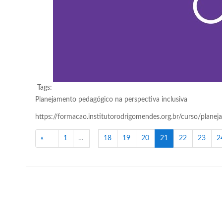
Tags:
Planejamento pedagógico na perspectiva inclusiva
https://formacao.institutorodrigomendes.org.br/curso/planej
Anterior
(atual)
«
1
…
18
19
20
21
22
23
2