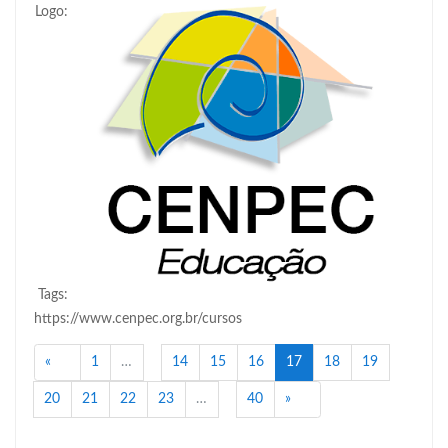
Logo:
Tags:
https://www.cenpec.org.br/cursos
Anterior
(atual)
«
1
…
14
15
16
17
18
19
Próximo
20
21
22
23
…
40
»