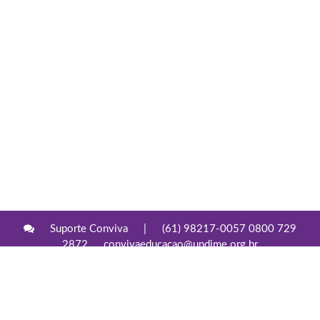
Suporte Conviva
|
(61) 98217-0057 0800 729
2872
convivaeducacao@undime.org.br