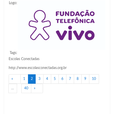
Logo:
Tags:
Escolas Conectadas
http://www.escolasconectadas.org.br
Anterior
(atual)
«
1
2
3
4
5
6
7
8
9
10
Próximo
…
40
»