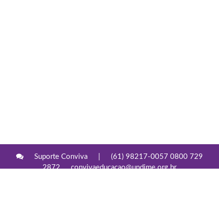
Suporte Conviva
|
(61) 98217-0057 0800 729
2872
convivaeducacao@undime.org.br