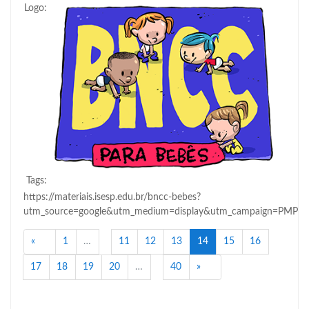
Logo:
Tags:
https://materiais.isesp.edu.br/bncc-bebes?
utm_source=google&utm_medium=display&utm_campaign=PMPB
Anterior
(atual)
«
1
…
11
12
13
14
15
16
Próximo
17
18
19
20
…
40
»