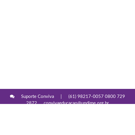
Suporte Conviva
|
(61) 98217-0057 0800 729
2872
convivaeducacao@undime.org.br