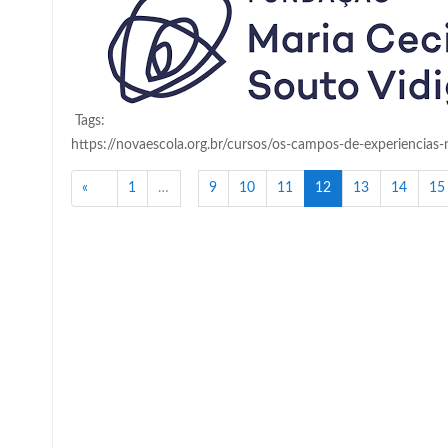
Tags:
https://novaescola.org.br/cursos/os-campos-de-experiencias-
Anterior
(atual)
«
1
…
9
10
11
12
13
14
15