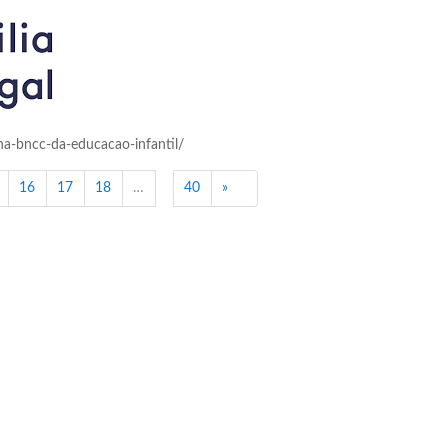
na-bncc-da-educacao-infantil/
Próximo
16
17
18
…
40
»