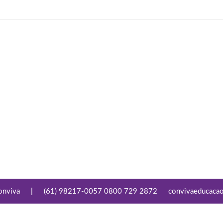
onviva
|
(61) 98217-0057 0800 729 2872
convivaeducaca