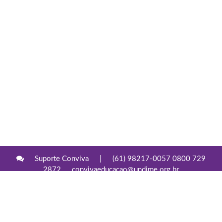
Suporte Conviva
|
(61) 98217-0057 0800 729
2872
convivaeducacao@undime.org.br