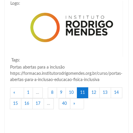
Logo:
Tags:
Portas abertas para a inclusão
https://formacao.institutorodrigomendes.org.br/curso/portas-
abertas-para-a-inclusao-educacao-fisica-inclusiva
Anterior
(atual)
«
1
…
8
9
10
11
12
13
14
Próximo
15
16
17
…
40
»