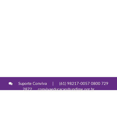
Suporte Conviva
|
(61) 98217-0057 0800 729
2872
convivaeducacao@undime.org.br