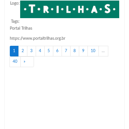
Logo:
Tags:
Portal Trilhas
https://www.portaltrilhas.org.br
(atual)
1
2
3
4
5
6
7
8
9
10
…
Próximo
40
»