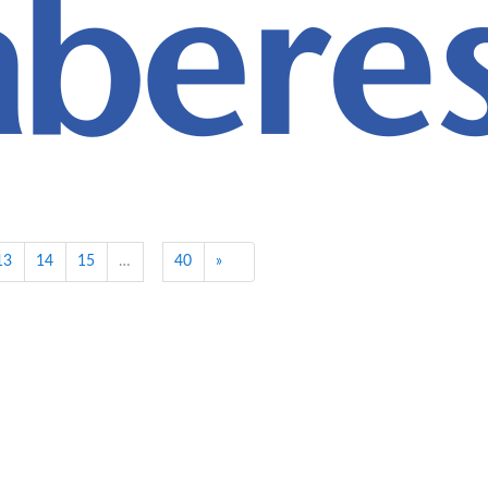
Próximo
13
14
15
…
40
»