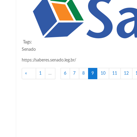
Tags:
Senado
https://saberes.senado.leg.br/
Anterior
(atual)
«
1
…
6
7
8
9
10
11
12