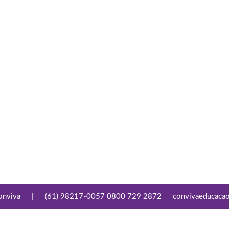
onviva
|
(61) 98217-0057 0800 729 2872
convivaeducaca