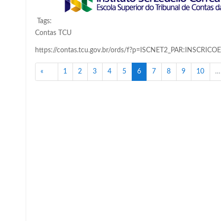
Tags:
Contas TCU
https://contas.tcu.gov.br/ords/f?p=ISCNET2_PAR:INSCRICO
Anterior
(atual)
«
1
2
3
4
5
6
7
8
9
10
…