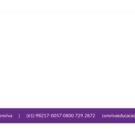
onviva
|
(61) 98217-0057 0800 729 2872
convivaeducaca