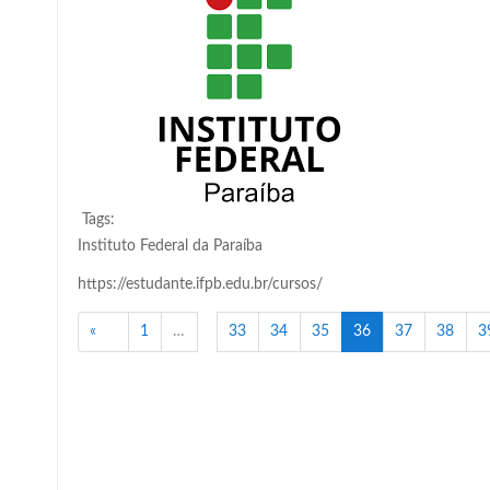
Tags:
Instituto Federal da Paraíba
https://estudante.ifpb.edu.br/cursos/
Anterior
(atual)
«
1
…
33
34
35
36
37
38
3