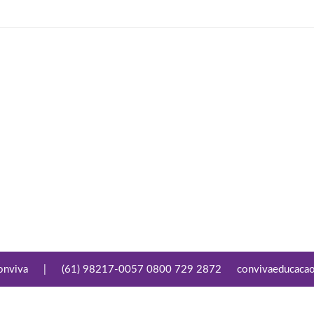
onviva
|
(61) 98217-0057 0800 729 2872
convivaeducaca