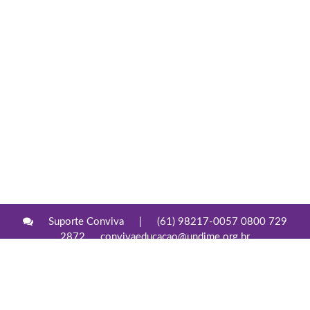
Suporte Conviva
|
(61) 98217-0057 0800 729
2872
convivaeducacao@undime.org.br