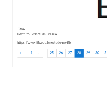
Tags:
Instituto Federal de Brasília
https://www.ifb.edu.br/estude-no-ifb
Anterior
(atual)
«
1
…
25
26
27
28
29
30
3