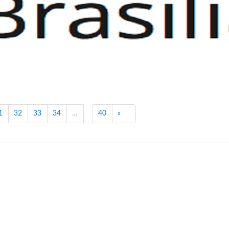
Próximo
1
32
33
34
…
40
»