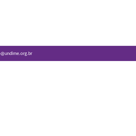
o@undime.org.br
Conviva Educação
Copyright © 2022
Todos os direitos reservados