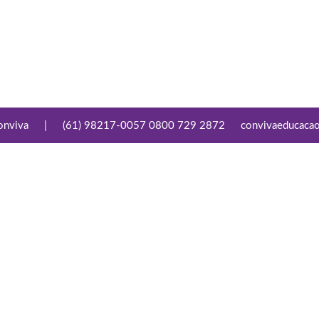
onviva
|
(61) 98217-0057 0800 729 2872
convivaeducaca
Conecte-se
Links Úteis
Facebook
Aviso de Privacidade
Youtube
Termo de Compromisso
de Privacidade e
Proteção de Dados
Pessoais