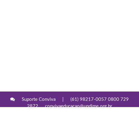
Suporte Conviva
|
(61) 98217-0057 0800 729
2872
convivaeducacao@undime.org.br