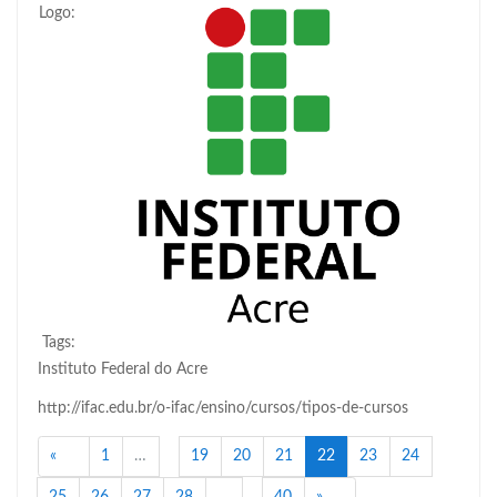
Logo:
Tags:
Instituto Federal do Acre
http://ifac.edu.br/o-ifac/ensino/cursos/tipos-de-cursos
Anterior
(atual)
«
1
…
19
20
21
22
23
24
Próximo
25
26
27
28
…
40
»