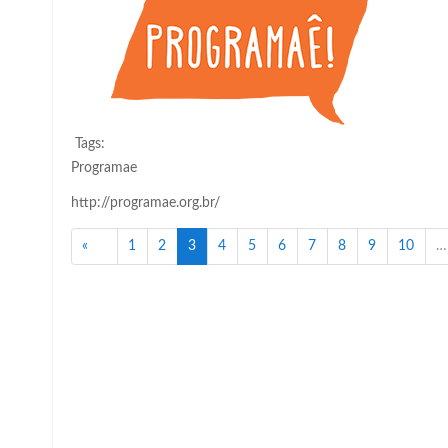
Tags:
Programae
http://programae.org.br/
Anterior
(atual)
«
1
2
3
4
5
6
7
8
9
10
…