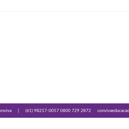
onviva
|
(61) 98217-0057 0800 729 2872
convivaeducaca