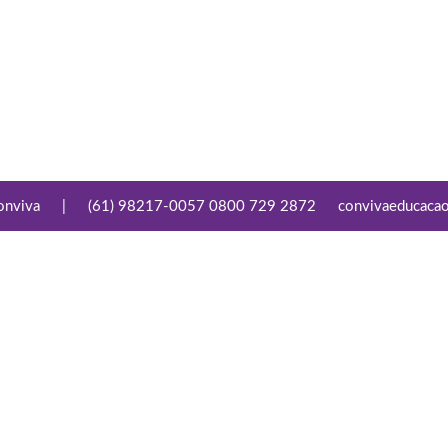
onviva
|
(61) 98217-0057 0800 729 2872
convivaeducaca
Conecte-se
Links Úteis
Facebook
Aviso de Privacidade
Youtube
Termo de Compromisso
de Privacidade e
Proteção de Dados