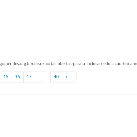
rigomendes.org.br/curso/portas-abertas-para-a-inclusao-educacao-fisica-in
Próximo
15
16
17
…
40
»