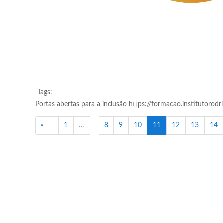
Tags:
Portas abertas para a inclusão https://formacao.institutorod
Anterior
(atual)
«
1
…
8
9
10
11
12
13
14