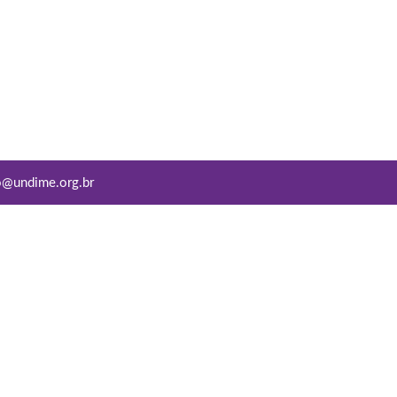
o@undime.org.br
Conviva Educação
Copyright © 2022
Todos os direitos reservados