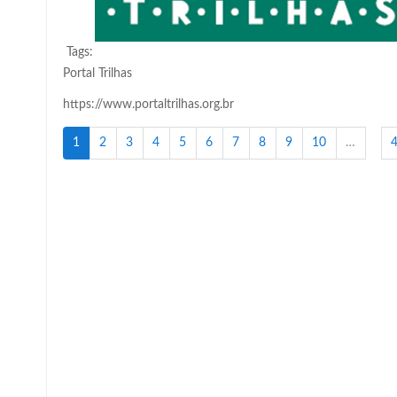
Tags:
Portal Trilhas
https://www.portaltrilhas.org.br
(atual)
1
2
3
4
5
6
7
8
9
10
…