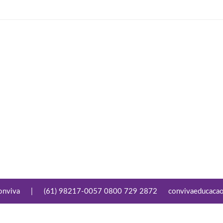
onviva
|
(61) 98217-0057 0800 729 2872
convivaeducaca